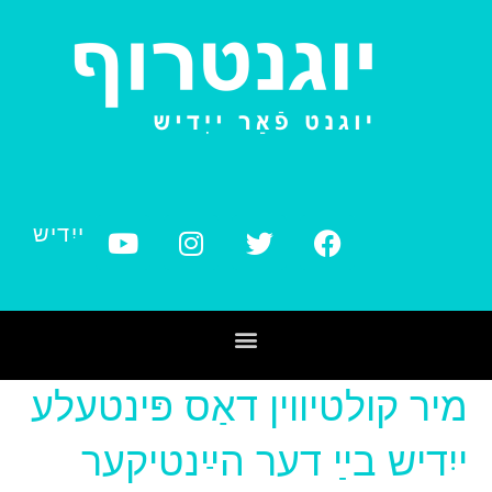
ייִדיש
מיר קולטיװין דאַס פּינטעלע
ייִדיש בײַ דער הײַנטיקער