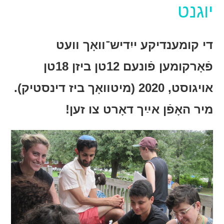
יוגנט
די קומענדיקע ייִדיש־װאָך װעט
פֿאָרקומען פֿונעם 12טן ביזן 18טן
אויגוסט, 2020 (מיטװאָך ביז דינסטיק).
מיר האָפֿן אײַך דאָרט צו זען!