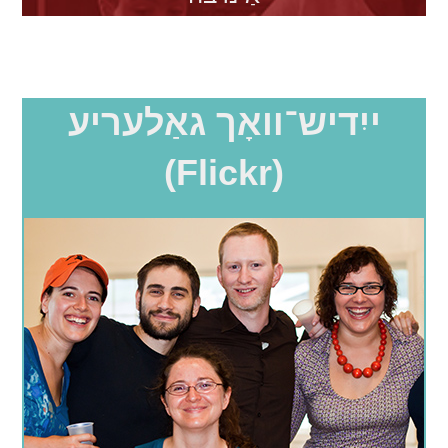
ייִדיש־װאָך גאַלעריע
(Flickr)