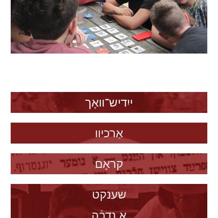
ייִדיש־װאָך
אַרכיװ
קראָם
שענקט
אַ נדבֿה