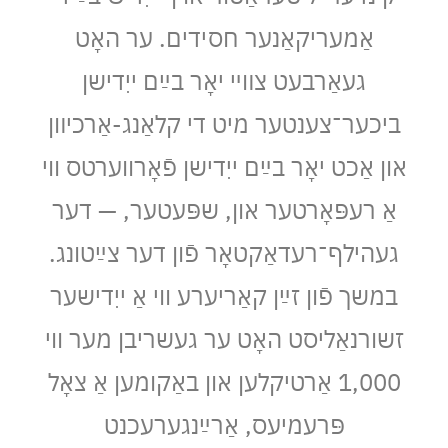
אַמעריקאַנער חסידים. ער האָט
געאַרבעט צװײ יאָר בײַם ייִדישן
ביכער־צענטער מיט די קלאַנג-אַרכיװן
און אַכט יאָר בײַם ייִדישן פֿאָרווערטס ווי
אַ רעפּאָרטער און, שפּעטער, — דער
געהילף־רעדאַקטאָר פֿון דער צײַטונג.
במשך פֿון זײַן קאַריערע ווי אַ ייִדישער
זשורנאַליסט האָט ער געשריבן מער ווי
1,000 אַרטיקלען און באַקומען אַ צאָל
פּרעמיעס, אַרײַנגערעכנט