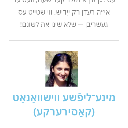
אי״ה רעדן רק ייִדיש. װי שטײט עס
געשריבן — שלא שינו את לשונם!
מינע־ליפֿשע װישװאַנאַט
(קאַסירערקע)