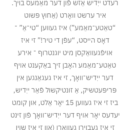
רעדט ייִדיש אַזש פֿון דער מאַמעס בױך.
איר ערשט װאָרט (אַחוץ פּשוט
“טאַטע־מאַמע”) איז געװען “טי־אַ” ־
דאָס הײסט, “עפֿן די טיר!” זי איז
אױפֿגעװאַקסן מיט יוגנטרוף ־ אירע
טאַטע־מאַמע האָבן זיך באַקענט אױף
דער ייִדיש־װאָך, זי איז געגאַנגען אין
פּריפּעטשיק, אַ זונטיקשול פֿאַר ייִדיש,
ביז זי איז געװען 15 יאָר אַלט, און קומט
יעדעס יאָר אױף דער ייִדיש־װאָך פֿון זינט
זי איז געבױרן געװאָרן (און זי איז שױן