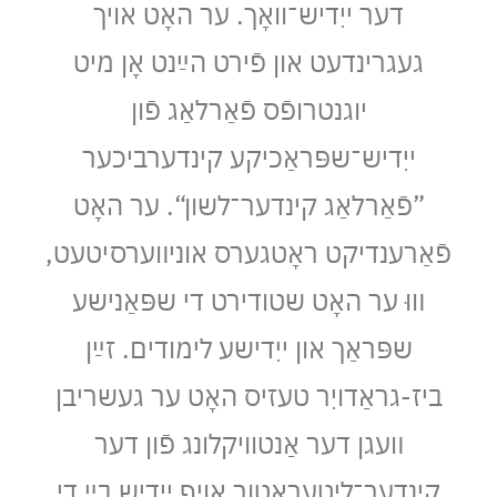
דער ייִדיש־וואָך. ער האָט אויך
געגרינדעט און פֿירט הײַנט אָן מיט
יוגנטרופֿס פֿאַרלאַג פֿון
ייִדיש־שפּראַכיקע קינדערביכער
”פֿאַרלאַג קינדער־לשון“. ער האָט
פֿאַרענדיקט ראָטגערס אוניװערסיטעט,
װוּ ער האָט שטודירט די שפּאַנישע
שפּראַך און ייִדישע לימודים. זײַן
ביז-גראַדויִר טעזיס האָט ער געשריבן
װעגן דער אַנטוויקלונג פֿון דער
קינדער־ליטעראַטור אויף ייִדיש בײַ די