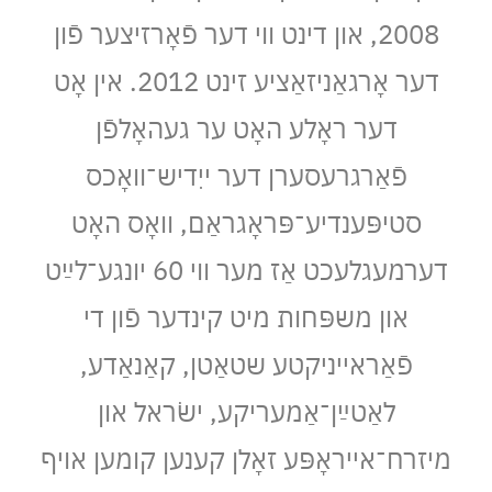
2008, און דינט ווי דער פֿאָרזיצער פֿון
דער אָרגאַניזאַציע זינט 2012. אין אָט
דער ראָלע האָט ער געהאָלפֿן
פֿאַרגרעסערן דער ייִדיש־וואָכס
סטיפּענדיע־פּראָגראַם, וואָס האָט
דערמעגלעכט אַז מער ווי 60 יונגע־לײַט
און משפּחות מיט קינדער פֿון די
פֿאַראייניקטע שטאַטן, קאַנאַדע,
לאַטײַן־אַמעריקע, ישׂראל און
מיזרח־אייראָפּע זאָלן קענען קומען אויף