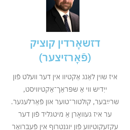
דזשאָרדין קוציק
(פֿאָרזיצער)
איז שוין לאַנג אַקטיוו אין דער וועלט פֿון
ייִדיש ווי אַ שפּראַך־אַקטיוויסט,
שרײַבער, קולטור־טוער און פֿאַרלעגער.
ער איז געװאָרן אַ מיטגליד פֿון דער
עקזעקוטיװע פֿון יוגנטרוף אין פֿעברואַר