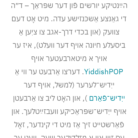
הײַנטיקע יורשים פֿון דער שפּראַך – ד״ה
די גאַנצע אַשכּנזישע עדה. מיט אָט דעם
צװעק (און בכדי דרך-אגב צו ציִען אַ
ביסעלע חיונה אױף דער װעלט), איז ער
אויך א מיטארבעטער אויף
YiddishPOP
. דערצו אַרבעט ער װי אַ
ייִדיש־לערער (למשל, אױף דער
ייִדיש־פֿאַרם
), און האָט ליב צו אַרבעטן
אױף ייִדיש־שפּראַכיקע װעבזײַטלעך. און
פֿאַרשטײט זיך אַז מיט די קינדער, זאָל
עס זײַן אין אַ מזלדיקער שעה, װעט ער