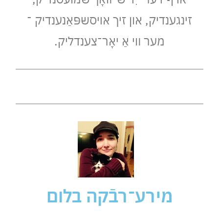
זינגענדיק, און זיך אױסשפּאַנענדיק ־
מער װי אַ יאָר־צענדליק.
מירע־רבֿקה בלום