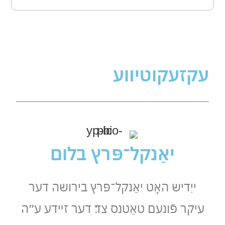
עקזעקוטיװע
יאַנקל־פּרץ בלום
ייִדיש האָט יאַנקל־פּרץ בירושה דער
עיקר פֿונעם טאַטנס צד׃ דער זײדע ע״ה