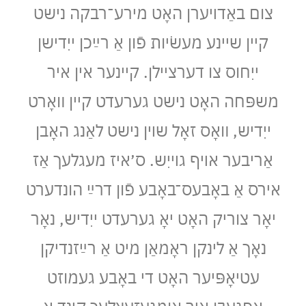
צום באַדױערן האָט מירע־רבקה נישט
קיין שיינע מעשׂיות פֿון אַ רײַכן ייִדישן
ייִחוס צו דערציילן. קיינער אין איר
משפּחה האָט נישט גערעדט קיין װאָרט
ייִדיש, װאָס זאָל שױן נישט לאַנג האָבן
אַריבער אױף גױיִש. ס׳איז מעגלעך אַז
אירס אַ באָבעס־באָבע פֿון דרײַ הונדערט
יאָר צוריק האָט יאָ גערעדט ייִדיש, נאָר
נאָך אַ לינקן ראָמאַן מיט אַ רײַזנדיקן
עטיאָפּיער האָט די באָבע געמוזט