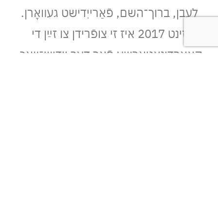
לעבן, ברוך־השם, פֿאַרייִדישט געװאָרן.
זינט 2017 איז זי צופֿרידן צו זײַן די
קאָאָרדינאַטאָרשע פֿאַר דער ייִדיש־װאָך.
מירע־רבקה האָט אױך אַ דאָקטאָראַט
אין עפּעס, אָבער זי האָט מערניט
אױסגעפֿאָרשט טערקישע שפּראַכן. נו
װאָדען, ייִדיש?