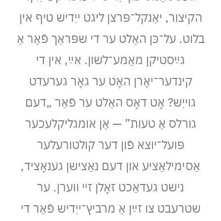
הקיצור, יאַנקל־פּרצן ליגט ייִדיש טיף אין
בלוט. על־כּן האַלט ער די שפּראַך פֿאַר אַ
גײַסטיקן מאַמע־לשון. אײַ, אין די
קינדער־יאָרן האָט ער גאָר גערעדט
גױיִש? אָט דאָס האַלט ער פֿאַר „דעם
גורלס אַ טעות” — אַן אומגליקלעכער
פּועל־יוצא פֿון דער קולטורעלער
אַסימילאַציע און דעם נאַצישן גענאָציד,
נישט געדאַכט זאָלן זײ װערן. ער
שטרעבט צו זײַן אַ מרביץ־ייִדיש פֿאַר די