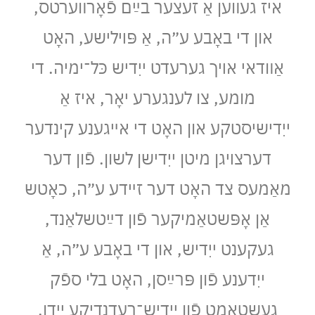
איז געװען אַ זעצער בײַם פֿאָרװערטס,
און די באָבע ע״ה, אַ פּױלישע, האָט
אַװדאי אױך גערעדט ייִדיש כּל־ימיה. די
מומע, צו לענגערע יאָר, איז אַ
ייִדישיסטקע און האָט די אײגענע קינדער
דערצױגן מיטן ייִדישן לשון. פֿון דער
מאַמעס צד האָט דער זײדע ע״ה, כאָטש
אַן אָפּשטאַמיקער פֿון דײַטשלאַנד,
געקענט ייִדיש, און די באָבע ע״ה, אַ
ייִדענע פֿון פּרײַסן, האָט בלי ספֿק
געשטאַמט פֿון ייִדיש־רעדנדיקע ייִדן.