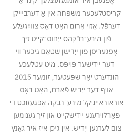
אָפּגעבן איר אומגעזעצלעך קינד אַ
קריסטלעכער משפּחה אין אַ דערבײַיקן
דערפֿל. אַזוי אַרום האָט דאָס צװײַגעלע
פֿון מירע־רבֿקהס ייִחוס־קייט זיך
אָפּגעריסן פֿון ייִדישן שטאַם גיכער װי
דער ייִדישער פּױפּס. מיט עטלעכע
הונדערט יאָר שפּעטער, זומער 2015
אױף דער ייִדיש פֿאַרם, האָט דאָס
אוראוראייניקל מירע־רבקה אָפּגעזוכט די
פֿאַרלױרענע ייִדישקייט און זיך גענומען
צום לערנען ייִדיש. אין גיכן איז איר גאַנץ