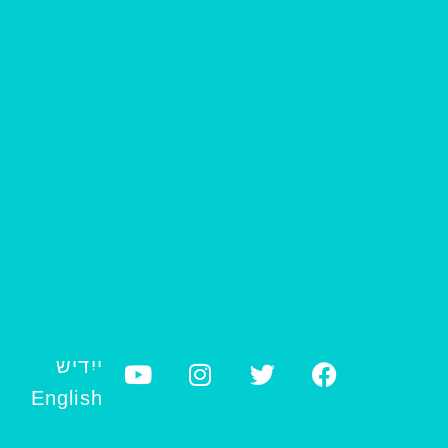
ייִדיש
English