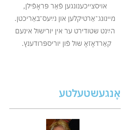
אויסצייכענונגען פֿאַר פּראָפֿילן,
מיינונג־אַרטיקלען און נײַעס־באַריכטן.
הײַנט שטודירט ער אין יורישול אינעם
קאַרדאָזאָ שול פֿון יוריספּרודענץ​.
אָנגעשטעלטע