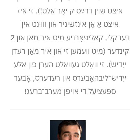
איצט שױן דרײַסיק יאָר אַלט!). זי איז
איצט אַ אַן אינזשיניר און װױנט אין
בערקלי, קאַליפֿאָרניע מיט איר מאַן און 2
קינדער (מיט װעמען זי און איר מאַן רעדן
ייִדיש). זי װאָלט געװאָלט הערן פֿון אַלע
ייִדיש־ליבהאָבערס און רעדערס, אָבער
ספּעציעל די אױפֿן מערבֿ־ברעג!