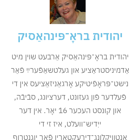
יהודית בראָ־פּינהאַסיק
יהודית בראָ־פּינהאַסיק אַרבעט שױן מיט
אַדמיניסטראַציע און געלטשאַפֿערײַ פֿאַר
נישט־פּראָפֿיטיקע אָרגאַניזאַציעס אין די
פֿעלדער פֿון געזונט, דערציונג, סבֿיבֿה,
און קונסט העכער 16 יאָר. אין דער
ייִדיש־װעלט, איז זי די
אַנטװיקלונג־דירעקטאָרין פֿאַר יוגנטרוף