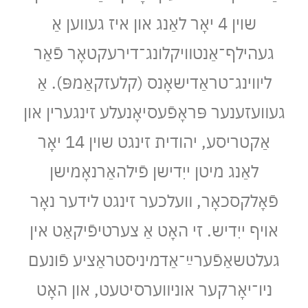
שױן 4 יאָר לאַנג און איז געװען אַ
געהילף־אַנטװיקלונג־דירעקטאָר פֿאַר
ליװינג־טראַדישאָנס (קלעזקאַמפּ). אַ
געװעזענער פּראָפֿעסיאָנעלע זינגערין און
אַקטריסע, יהודית זינגט שױן 14 יאָר
לאַנג מיטן ייִדישן פֿילהאַרנאָמישן
פֿאָלקסכאָר, װעלכער זינגט לידער נאָר
אױף ייִדיש. זי האָט אַ צערטיפֿיקאַט אין
געלטשאַפֿערײַ־אַדמיניסטראַציע פֿונעם
ניו־יאָרקער אוניװערסיטעט, און האָט