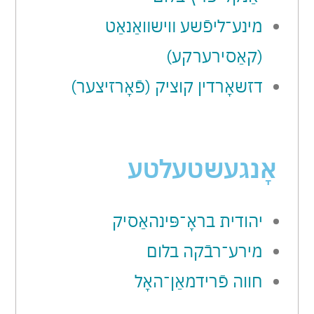
מינע־ליפֿשע װישװאַנאַט
(קאַסירערקע)
דזשאָרדין קוציק (פֿאָרזיצער)
אָנגעשטעלטע
יהודית בראָ־פּינהאַסיק
מירע־רבֿקה בלום
חווה פֿרידמאַן־האָל