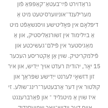
גראַדוירט פֿײַ־בעטאַ־קאַפּפּאַ פֿון
מערילענד־אוניװערסיטעט מיט אַ
דיפּלאָם אין פּאָליטישע װיסנשאַפֿט מיט
אַ בײַלימוד אין זשורנאַליסטיק, און אַ
מאַגיסטער אין פֿילם־געשיכטע און
פֿילמקריטיק. שױן אַן אַקטריסע העכער
15 יאָר, יהודית רעדט אױך ייִדיש, און איר
זון דזשאָי לערנט ייִדישע שפּראַך און
קולטור אין דער אַרבעטער־רינג־שולע. זי
איז שױן אַ מיטגליד ־ און פֿאַרברענגט
אױף דער ייִדיש־װאָך שמועסנדיק,