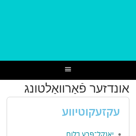
‏אונדזער פֿאַרװאַלטונג‏
עקזעקוטיװע
יאַנקל־פּרץ בלום