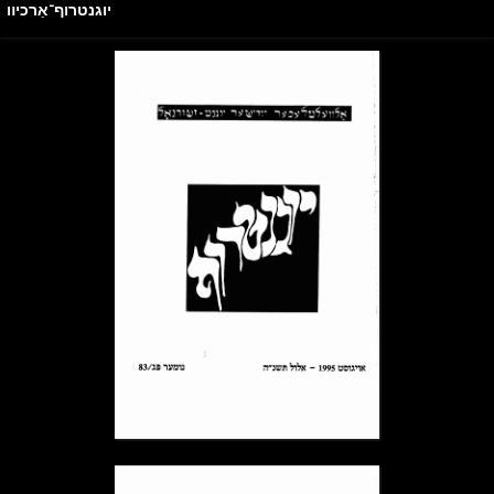
יוגנטרוף־אַרכיװ
ייִדיש
English
יוגנטרוף־אַרכיװ
→ צוריק צו הויפּטמעניו