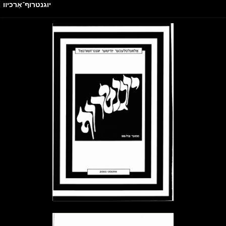
יוגנטרוף־אַרכיװ
ייִדיש
English
יוגנטרוף־אַרכיװ
→ צוריק צו הויפּטמעניו