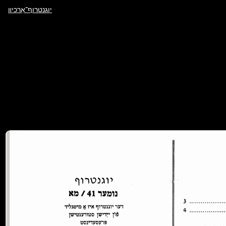
יוגנטרוף־אַרכיװ
ייִדיש
לשון
נדבֿות