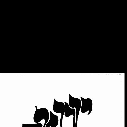
װעגן אונדז
ייִדיש־װאָך
יוגנטרוף־אַרכיװ
→ צוריק צו הויפּטמעניו