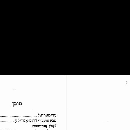
קראָם
יוגנטרוף־אַרכיװ
קינדער־