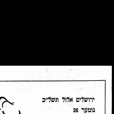
װעגן אונדז
ייִדיש־װאָך
יוגנטרוף־אַרכיװ
→ צוריק צו הויפּטמעניו