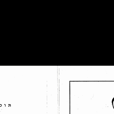
קראָם
יוגנטרוף־אַרכיװ
קינדער־