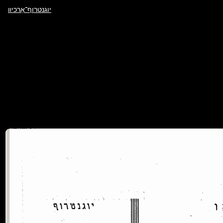
יוגנטרוף־אַרכיװ
ייִדיש
לשון
נדבֿות