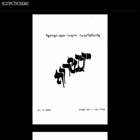
יוגנטרוף־אַרכיװ
ייִדיש
יוגנטרוף־אַרכיװ
→ צוריק צו הויפּטמעניו