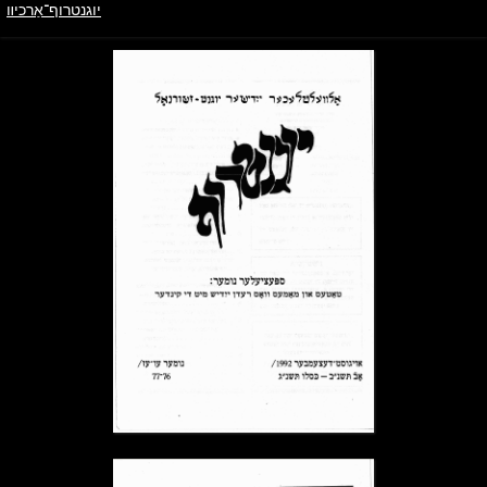
יוגנטרוף־אַרכיװ
ייִדיש
יוגנטרוף־אַרכיװ
→ צוריק צו הויפּטמעניו