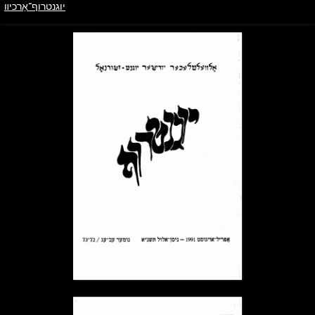
יוגנטרוף־אַרכיװ
ייִדיש
יוגנטרוף־אַרכיװ
→ צוריק צו הויפּטמעניו