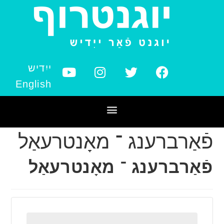
ייִדיש
English
פֿאַרברענג ־ מאָנטרעאַל
פֿאַרברענג ־ מאָנטרעאַל