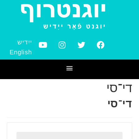
ייִדיש
English
די־סי
די־סי