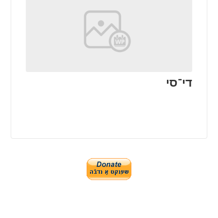
די־סי