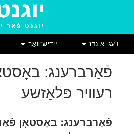
װעגן אונדז
ייִדיש־װאָך
פֿאַרברענג: באָסטאָ
רעװיר פּלאַזשע
פֿאַרברענג: באָסטאָן פֿאַ