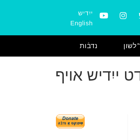
ייִדיש
English
לשון
נדבֿות
ט ייִדיש אויף