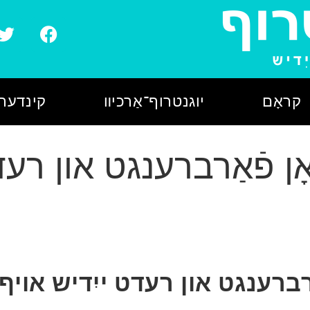
קראָם
יוגנטרוף־אַרכיװ
קינדער־
ן פֿאַרברענגט און רעד
רברענגט און רעדט ייִדיש אויף