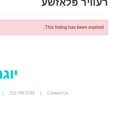
רעװיר פּלאַזשע
This listing has been expired.
|
212.796.5782
|
Contact Us