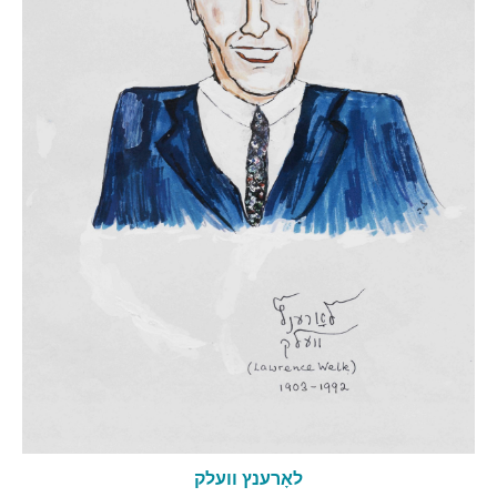
לאָרענץ וועלק