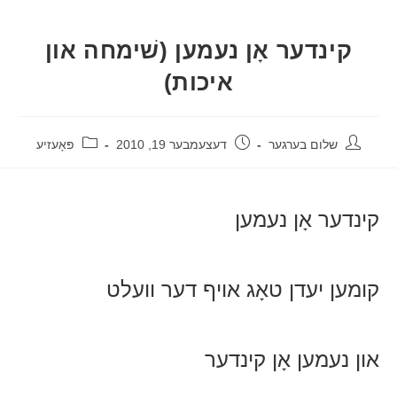
קינדער אָן נעמען (שׁימחה און
איכות)
שלום בערגער
דעצעמבער 19, 2010
פּאָעזיע
קינדער אָן נעמען
קומען יעדן טאָג אויף דער וועלט
און נעמען אָן קינדער