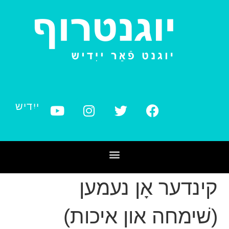
ייִדיש
קינדער אָן נעמען
(שׁימחה און איכות)