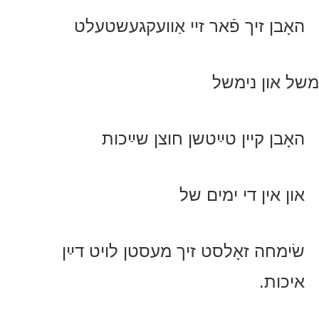
האָבן זיך פֿאר זיי אַוועקגעשטעלט
משל און נימשל
האָבן קיין טײַטשן חוצן שײַכות
און אין די ימים של
שׂימחה זאָלסט זיך מעסטן לויט דײַן
איכות.