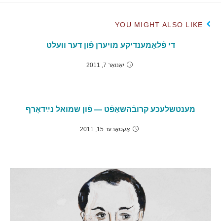
YOU MIGHT ALSO LIKE
די פֿלאַמענדיקע מויערן פֿון דער וועלט
יאַנואַר 7, 2011
מענטשלעכע קרובֿהשאַפֿט — פֿון שמואל נײַדאָרף
אָקטאָבער 15, 2011