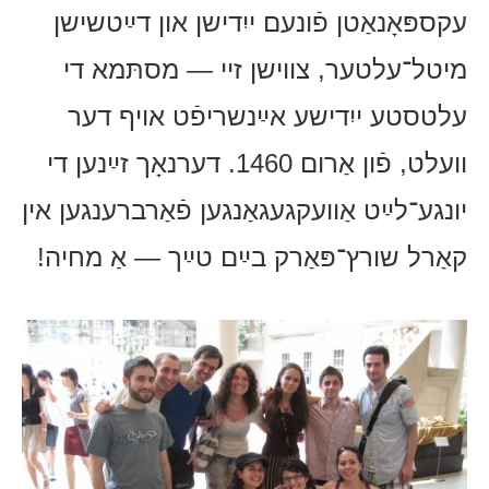
עקספּאָנאַטן פֿונעם ייִדישן און דײַטשישן
מיטל־עלטער, צווישן זיי — מסתּמא די
עלטסטע ייִדישע אײַנשריפֿט אויף דער
וועלט, פֿון אַרום 1460. דערנאָך זײַנען די
יונגע־לײַט אַוועקגעגאַנגען פֿאַרברענגען אין
קאַרל שורץ־פּאַרק בײַם טײַך — אַ מחיה!