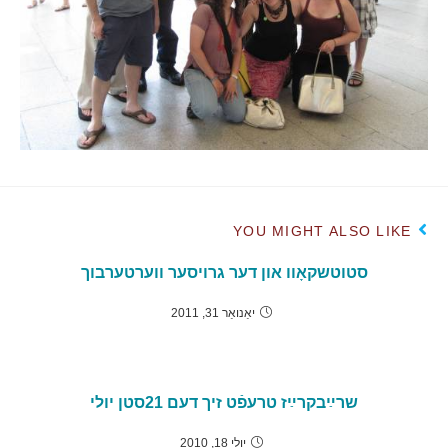
YOU MIGHT ALSO LIKE
סטוטשקאָוו און דער גרויסער ווערטערבוך
יאַנואַר 31, 2011
שרײַבקרײַז טרעפֿט זיך דעם 21סטן יולי
יולי 18, 2010