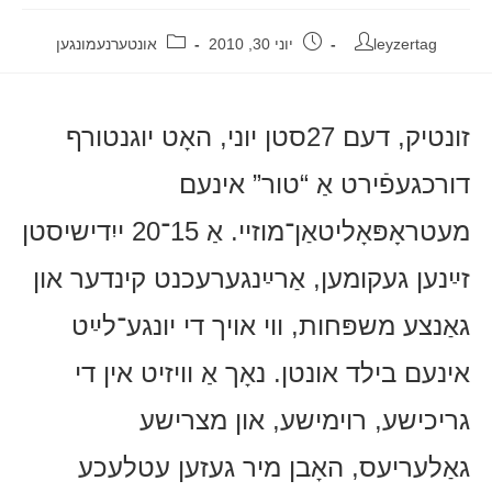
leyzertag
יוני 30, 2010
אונטערנעמונגען
זונטיק, דעם 27סטן יוני, האָט יוגנטורף
דורכגעפֿירט אַ “טור” אינעם
מעטראָפּאָליטאַן־מוזיי. אַ 15־20 ייִדישיסטן
זײַנען געקומען, אַרײַנגערעכנט קינדער און
גאַנצע משפּחות, ווי אויך די יונגע־לײַט
אינעם בילד אונטן. נאָך אַ וויזיט אין די
גריכישע, רוימישע, און מצרישע
גאַלעריעס, האָבן מיר געזען עטלעכע