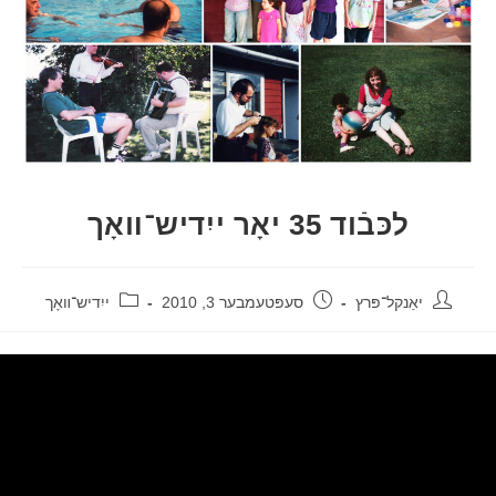
לכּבֿוד 35 יאָר ייִדיש־װאָך
יאַנקל־פּרץ
סעפּטעמבער 3, 2010
ייִדיש־װאָך