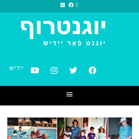
ייִדיש