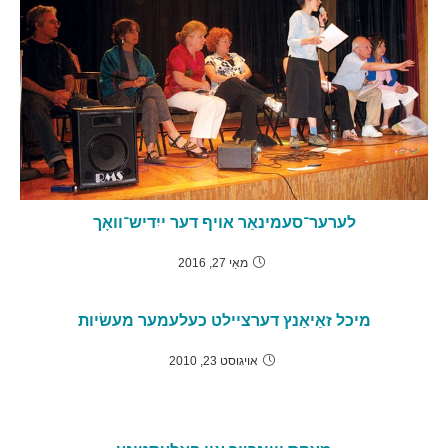
לערער־סעמינאַר אויף דער ייִדיש־וואָך
מאַי 27, 2016
מיכל זאַיאַנץ דערציילט כעלעמער מעשׂיות
אױגוסט 23, 2010