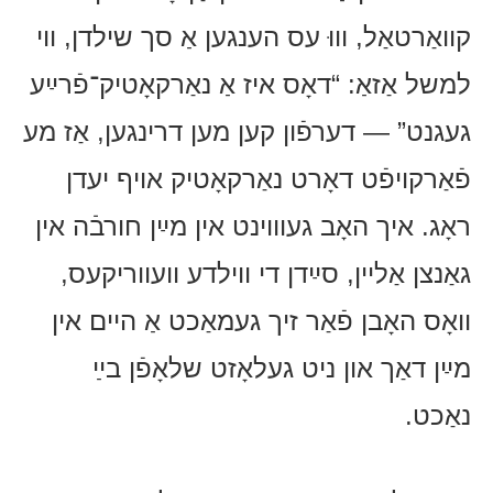
קוואַרטאַל, וווּ עס הענגען אַ סך שילדן, ווי
למשל אַזאַ: “דאָס איז אַ נאַרקאָטיק־פֿרײַע
געגנט” — דערפֿון קען מען דרינגען, אַז מע
פֿאַרקויפֿט דאָרט נאַרקאָטיק אויף יעדן
ראָג. איך האָב געוווינט אין מײַן חורבֿה אין
גאַנצן אַליין, סײַדן די ווילדע וועווריקעס,
וואָס האָבן פֿאַר זיך געמאַכט אַ היים אין
מײַן דאַך און ניט געלאָזט שלאָפֿן בײַ
נאַכט.