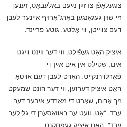
צוגעלאָפֿן צו זײַן נײַעם באַלעבאָס, זענען
זיי שוין געגאַנגען באַרג־אַרויף איינער לעבן
דעם צווייטן, ווי אַלטע, גוטע פֿרײַנד.
איציק האָט געפֿילט, ווי דער ווינט וויגט
אים, שטילט אין אים אײַן די
פֿאַרלוירנקייט. האַרט לעבן דעם אויטאָ
האָט איציק דערזען, ווי דער הונט שמעקט
זיך אַרום, שאַרט די מאָרדע איבער דער
ערד. “אָט, וועט ער באַוואַסערן די גלילער
ערד”, האָט איציק געפּסקנט.