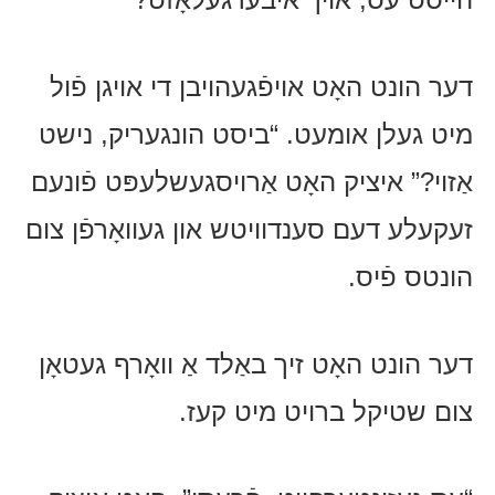
דער הונט האָט אויפֿגעהויבן די אויגן פֿול
מיט געלן אומעט. “ביסט הונגעריק, נישט
אַזוי?” איציק האָט אַרויסגעשלעפּט פֿונעם
זעקעלע דעם סענדוויטש און געוואָרפֿן צום
הונטס פֿיס.
דער הונט האָט זיך באַלד אַ וואָרף געטאָן
צום שטיקל ברויט מיט קעז.