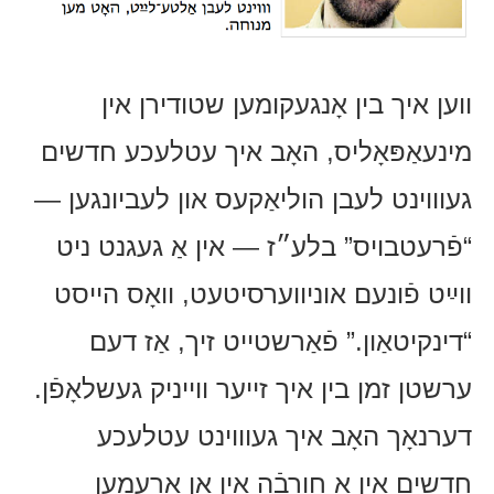
ווען איך בין אָנגעקומען שטודירן אין
מינעאַפּאָליס, האָב איך עטלעכע חדשים
געוווינט לעבן הוליאַקעס און לעביונגען —
“פֿרעטבויס” בלע״ז — אין אַ געגנט ניט
ווײַט פֿונעם אוניווערסיטעט, וואָס הייסט
“דינקיטאַון.” פֿאַרשטייט זיך, אַז דעם
ערשטן זמן בין איך זייער ווייניק געשלאָפֿן.
דערנאָך האָב איך געוווינט עטלעכע
חדשים אין אַ חורבֿה אין אַן אָרעמען