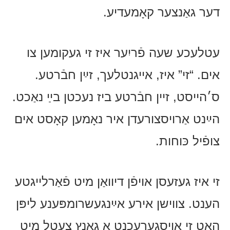
דער גאַנצער קאָמעדיע.
עטלעכע שעה פֿריִער איז זי געקומען צו
אים. “זי” איז, אייגנטלעך, זײַן חבֿרטע.
ס׳הייסט, זיין חבֿרטע ביז נעכטן בײַ נאַכט.
הײַנט אַרויסצורעדן איר נאָמען קאָסט אים
צופֿיל כּוחות.
זי איז געזעסן אויפֿן דיוואַן מיט פֿאַרלייגטע
הענט. צווישן אירע אײַנגעשרומפּענע ליפּן
האָט זי אויסגערעכנט אַ גאַנץ צעטל מיט