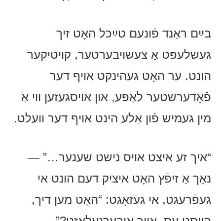
בײַם ראַנד פֿונעם טײַכל האָט זיך
געשלעפּט אַ צעשויבערטער, קויטיקער
הונט. ער האָט געהינקט אויף דער
פֿאָדערשטער לאַפּע, און אויסגעזען ווי אַ
מין געמיש פֿון אַלע הינט אויף דער וועלט.
“איך זע איצט אויס נישט שענער…” —
נאָך אַ זיפֿץ האָט איציק דעם הונט אי
געפֿרעגט, אי געזאָגט: “האָט מען דיך,
הייסט עס, אויך איבערגעלאָזט?”