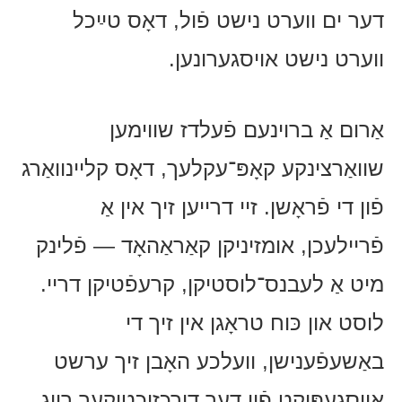
דער ים ווערט נישט פֿול, דאָס טײַכל
ווערט נישט אויסגערונען.
אַרום אַ ברוינעם פֿעלדז שווימען
שוואַרצינקע קאָפּ־עקלעך, דאָס קליינוואַרג
פֿון די פֿראָשן. זיי דרייען זיך אין אַ
פֿריילעכן, אומזיניקן קאַראַהאָד — פֿלינק
מיט אַ לעבנס־לוסטיקן, קרעפֿטיקן דריי.
לוסט און כּוח טראָגן אין זיך די
באַשעפֿענישן, וועלכע האָבן זיך ערשט
אויסגעפּיקט פֿון דער דורכזיכטיקער רויג.