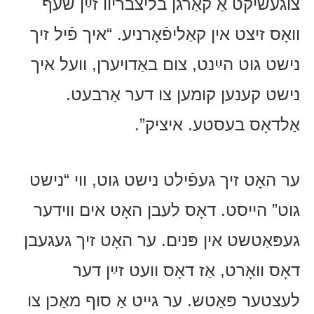
צוגעשיקט אַ קאַרגן בליצבריוו זײַן שעף
וואָס זיצט אין קאַליפֿאָרניע. “איך פֿיל זיך
נישט גוט הײַנט, צום באַדויערן, וועל איך
נישט קענען קומען צו דער אַרבעט.
אַלדאָס בעסטע. איציק”.
ער האָט זיך געפֿילט נישט גוט, ווי “נישט
גוט” הייסט. דאָס לעבן האָט אים ווידער
געפּאַטשט אין פּנים. ער האָט זיך געגעבן
דאָס וואָרט, אַז דאָס וועט זײַן דער
לעצטער פּאַטש. ער גייט אַ סוף מאַכן צו