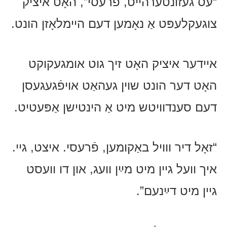
“עס געזונטערהייט, פֿרעסי”, האָט איציק
צוגעקלעפּט אַ נאָמען דעם היימלאָזן הונט.
איידער איציק האָט זיך גוט אומגעקוקט
האָט דער הונט שוין געהאַט אויפֿגעגעסן
דעם סענדוויטש מיט אַ הינטישן אַפּעטיט.
“זאָל דיר ווויל באַקומען, פֿרעסי. איצט, גיי.
איך וועל גיין מיט מײַן וועג, און דו וועסט
גיין מיט דײַנעם”.