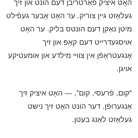
האָט איציק פֿאַרטריבן דעם הונט און זיך
געלאָזט גיין צוריק. ער האָט אָבער געפֿילט
מיטן נאַקן דעם הונטס בליק. ער האָט
אויסגעדרייט דעם קאָפּ און זיך
אָנגעטראָפֿן אין צוויי מילדע און אומעטיקע
אויגן.
“קום, פֿרעסי, קום”, — האָט איציק זיך
אָנגערופֿן. דער הונט האָט זיך נישט
געלאָזט לאַנג בעטן.