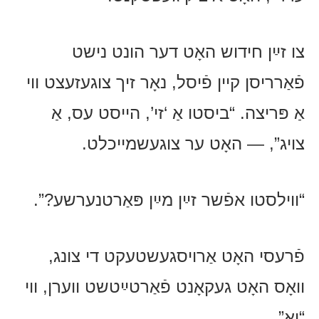
צו זײַן חידוש האָט דער הונט נישט
פֿאַרריסן קיין פֿיסל, נאָר זיך צוגעזעצט ווי
אַ פּריצה. “ביסטו אַ ‘זי’, הייסט עס, אַ
צויג”, — האָט ער צוגעשמייכלט.
“ווילסטו אפֿשר זײַן מײַן פּאַרטנערשע?”.
פֿרעסי האָט אַרויסגעשטעקט די צונג,
וואָס האָט געקאָנט פֿאַרטײַטשט ווערן, ווי
“יאָ”.