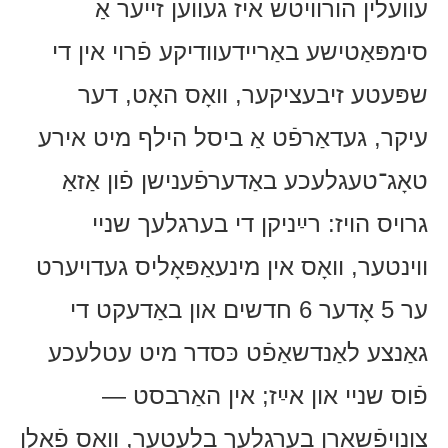
עוועלין הורוויטש איז געווען זייער אַ
סימפּאַטישע באַריידעוודיקע פֿרוי אין די
שפּעטע זיבעציקער, וואָס האָט, דער
עיקר, געדאַרפֿט אַ ביסל הילף מיט אירע
טאָג־טעגלעכע באַדערפֿענישן פֿון אַזאַ
גרויס הויז: רײַניקן די בערגלעך שניי
ווינטער, וואָס אין מינעאַפּאָליס געדויערט
ער 5 אָדער 6 חדשים און באַדעקט די
גאַנצע לאַנדשאַפֿט כּסדר מיט עטלעכע
פֿוס שניי און אײַז; אין האַרבסט —
צונויפֿשאַרן בערגלעך בלעטער, וואָס פֿאַלן