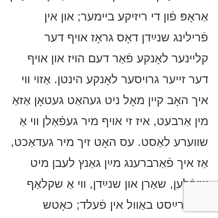
אַראָפּ פֿון די ריזיקע ביימער; און אין
פֿרילינג שנײַדן דאָס גראָז אויף דער
קליינער לאָנקע פֿאַר דעם הויז און אויף
דער זייער גרויסער לאָנקע הינטן. אַזוי ווי
איך האָב קיין מאָל ניט געהאַט געטאָן אַזאַ
מין אַרבעט, איז זי אויף מיר געפֿאַלן ווי אַ
שווערע לאַסט. עס האָט זיך מיר געדאַכט,
אַז איך פֿאַרברענג מײַן גאַנץ לעבן מיט
שופֿלען, שאַרן און שנײַדן, ווי אַ שקלאַף
וואָס רײַסט באַוול אין פֿעלד; כאָטש