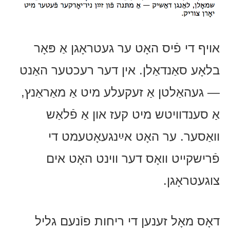
אויף די פֿיס האָט ער געטראָגן אַ פּאָר
בלאָע סאַנדאַלן. אין דער רעכטער האַנט
— געהאַלטן אַ זעקעלע מיט אַ מאַראַנץ,
אַ סענדוויטש מיט קעז און אַ פֿלאַש
וואַסער. ער האָט אײַנגעאָטעמט די
פֿרישקייט וואָס דער ווינט האָט אים
צוגעטראָגן.
דאָס מאָל זענען די ריחות פוֿנעם גליל