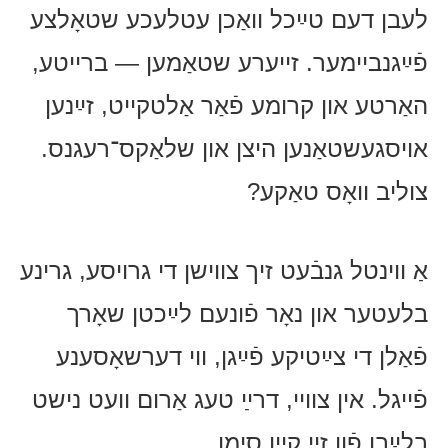
לעבן דעם טײַכל וואַכן עטלעכע שטאָלצע
פֿײַגנביימער. זייערע שטאַמען — ברייטע,
האַרטע און קרומע פֿאַר אַלטקייט, זײַנען
אויסגעשטאַנען היצן און שלאַקס־רעגנס.
צוליב וואָס טאַקע?
אַ ווינטל גנבֿעט זיך צווישן די גרויסע, גרינע
בלעטער און נאָר פֿונעם לײַכטן שאָרך
פֿאַלן די צײַטיקע פֿײַגן, ווי דערשאָסענע
פֿייגל. אין צוויי, דרײַ טעג אַרום וועט נישט
בלײַבן פֿון זיי קיין סימן.