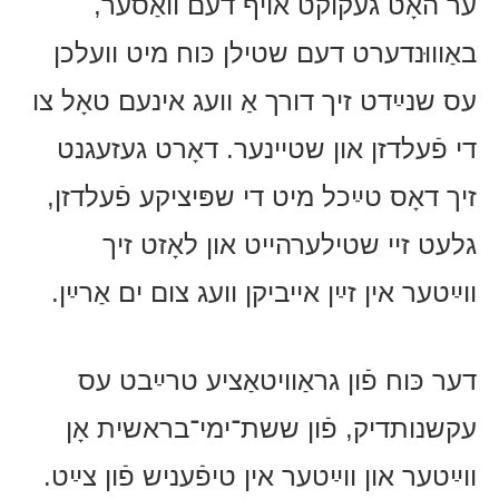
ער האָט געקוקט אויף דעם וואַסער,
באַוווּנדערט דעם שטילן כּוח מיט וועלכן
עס שנײַדט זיך דורך אַ וועג אינעם טאָל צו
די פֿעלדזן און שטיינער. דאָרט געזעגנט
זיך דאָס טײַכל מיט די שפּיציקע פֿעלדזן,
גלעט זיי שטילערהייט און לאָזט זיך
ווײַטער אין זײַן אייביקן וועג צום ים אַרײַן.
דער כּוח פֿון גראַוויטאַציע טרײַבט עס
עקשנותדיק, פֿון ששת־ימי־בראשית אָן
ווײַטער און ווײַטער אין טיפֿעניש פֿון צײַט.