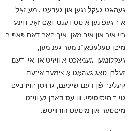
געהאַט געקלונגען און געבעטן, מע זאָל
איר געפֿינען אַ סטודענט וואָס זאָל וווינען
בײַ איר און איר מאַן. איך האָב דאָס פּאַפּיר
מיטן טעלעפֿאָן־נומער גענומען,
געקלונגען, געמאַכט אַ וויזיט און אין דעם
זעלבן טאָג געהאַט אַ צימער אינעם
קעלער פֿון דעם שיינעם, גרויסן הויז בײַם
טײַך מיסיסיפּי, וווּ עס האָבן געוווינט
מיסטער און מיסעס הורוויטש.