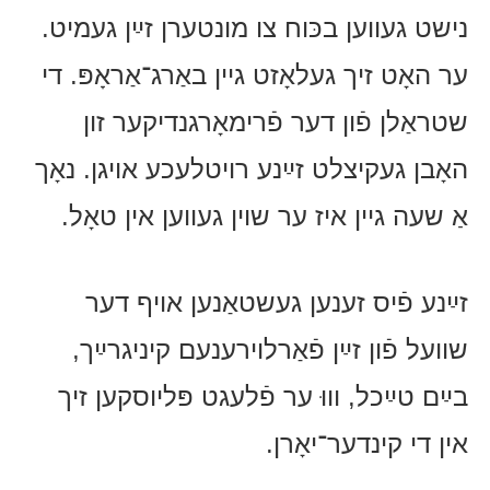
נישט געווען בכּוח צו מונטערן זײַן געמיט.
ער האָט זיך געלאָזט גיין באַרג־אַראָפּ. די
שטראַלן פֿון דער פֿרימאָרגנדיקער זון
האָבן געקיצלט זײַנע רויטלעכע אויגן. נאָך
אַ שעה גיין איז ער שוין געווען אין טאָל.
זײַנע פֿיס זענען געשטאַנען אויף דער
שוועל פֿון זײַן פֿאַרלוירענעם קיניגרײַך,
בײַם טײַכל, וווּ ער פֿלעגט פּליוסקען זיך
אין די קינדער־יאָרן.