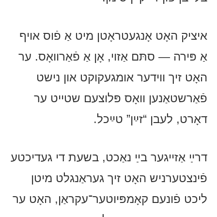
איציק האָט אָנגעטראָטן מיט אַ פֿוס אויף
אַ פּירה — סתּם אַזוי, אָן אַ פֿאַרוואָס. ער
האָט זיך ווידער אומגעקוקט און נישט
פֿאַרשטאַנען וואָס פּלוצעם שטייט ער
דאָרט, לעבן “זײַן” טײַכל.
דרײַ אַזייגער בײַ נאַכט, בשעת די געדיכטע
פֿינצטערניש האָט זיך געראַנגלט מיטן
ליכט פֿונעם קאָמפּיוטער־עקראַן, האָט ער