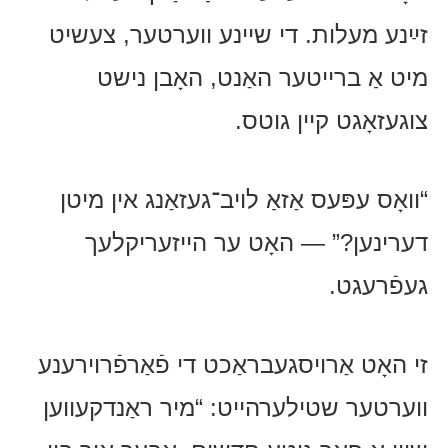
זײַנע מעלות. די שיינע ווערטער, צעשיט
מיט אַ ברייטער האַנט, האָבן נישט
צוגעזאָגט קיין גוטס.
“וואָס עפּעס אַזאַ לויב־געזאַנג אין מיטן
דערינען?” — האָט ער הייזעריקלעך
געפֿרעגט.
זי האָט אַרויסגעבראַכט די פֿאַרפֿרוירענע
ווערטער שטילערהייט: “מיר ראַנדקעווען