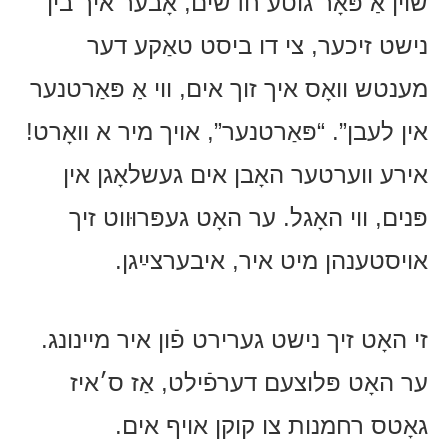
שוין אַ פּאָר גוטע חדשים, אָבער איך בין
נישט זיכער, צי דו ביסט טאַקע דער
מענטש וואָס איך זוך אים, ווי אַ פּאַרטנער
אין לעבן”. “פּאַרטנער”, אויך מיר א וואָרט!
אירע ווערטער האָבן אים געשלאָגן אין
פּנים, ווי האָגל. ער האָט געפּרוּווט זיך
אויסטענהן מיט איר, איבערצײַגן.
זי האָט זיך נישט גערירט פֿון איר מיינונג.
ער האָט פּלוצעם דערפֿילט, אַז ס׳איז
גאָטס רחמנות צו קוקן אויף אים.