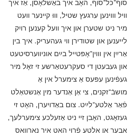
סוף־כּל־סוף, האָב איך באַשלאָסן, אַז איך
וויל וווינען ערגעץ שטיל, וווּ קיינער וועט
מיר ניט שטערן און איך וועל קענען רויִק
לייענען און שטודירן ווי געהעריק. איך בין
אַרײַן אין וווין־אָפּטייל בײַם אוניווערסיטעט
און געבעטן די סעקרעטאַרשע זי זאָל מיר
געפֿינען עפּעס אַ צימערל אין אַ
מושבֿ־זקנים, צי אַן אַנדער מין אַנשטאַלט
פֿאַר אַלטע־לײַט. צום באַדויערן, האָט זי
געזאָגט, האָבן זיי ניט אַזעלכע צימערלעך,
אָבער אַן אַלטע פֿרוי האָט איר נאָרוואָס