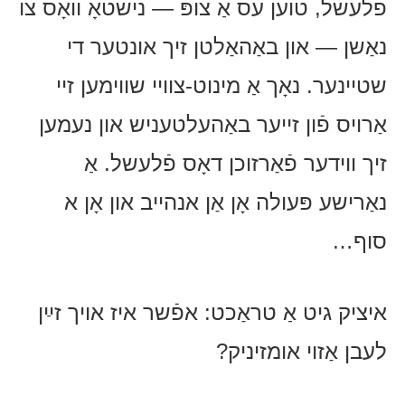
פֿלעשל, טוען עס אַ צופּ — נישטאָ וואָס צו
נאַשן — און באַהאַלטן זיך אונטער די
שטיינער. נאָך אַ מינוט-צוויי שווימען זיי
אַרויס פֿון זייער באַהעלטעניש און נעמען
זיך ווידער פֿאַרזוכן דאָס פֿלעשל. אַ
נאַרישע פּעולה אָן אַן אנהייב און אָן א
סוף…
איציק גיט אַ טראַכט: אפֿשר איז אויך זײַן
לעבן אַזוי אומזיניק?