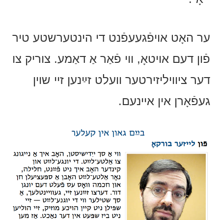
ער האָט אויפֿגעעפֿנט די הינטערשטע טיר
פֿון דעם אויטאָ, ווי פֿאַר אַ דאַמע. צוריק צו
דער ציוויליזירטער וועלט זײַנען זיי שוין
געפֿאָרן אין איינעם.