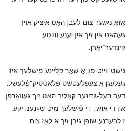
אַזאַ נײַגער צום לעבן האָט איציק אויך
געהאַט אין זיך אין יענע ווײַטע
קינדער־יאָרן.
נישט ווײַט פֿון אַ שאַר קליינע פֿישלעך איז
געלעגן אַ צעפּלעטשט פּלאַסטיק־פֿלעשל.
דער העל-גרינער קאָליר האָט זיך געוואָרפֿן
אין די אויגן. די פֿישלעך מיט שײַנענדיקע,
זילבערנע שופּן גיבן זיך אַ לאָז צום