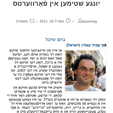
יונגע שטימען אין פֿאָרווערטס
leyzertag
אַפּריל 16, 2011
מעשׂיות