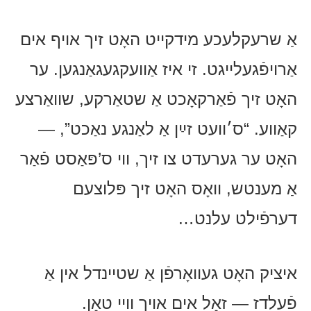
אַ שרעקלעכע מידקייט האָט זיך אויף אים
אַרויפֿגעלייגט. זי איז אַוועקגעגאַנגען. ער
האָט זיך פֿאַרקאָכט אַ שטאַרקע, שוואַרצע
קאַווע. “ס׳וועט זײַן אַ לאַנגע נאַכט”, —
האָט ער גערעדט צו זיך, ווי ס’פּאַסט פֿאַר
אַ מענטש, וואָס האָט זיך פּלוצעם
דערפֿילט עלנט…
איציק האָט געוואָרפֿן אַ שטיינדל אין אַ
פֿעלדז — זאָל אים אויך וויי טאָן.