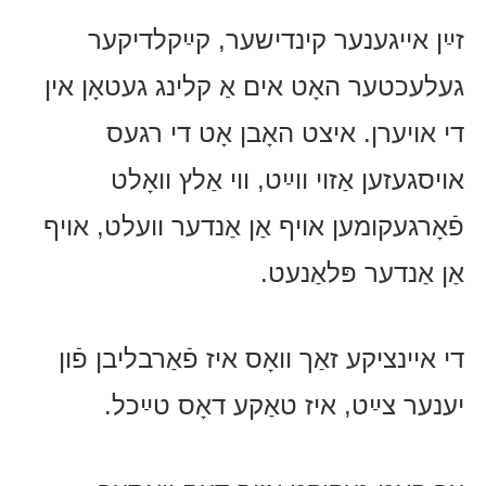
זײַן אייגענער קינדישער, קײַקלדיקער
געלעכטער האָט אים אַ קלינג געטאָן אין
די אויערן. איצט האָבן אָט די רגעס
אויסגעזען אַזוי ווײַט, ווי אַלץ וואָלט
פֿאָרגעקומען אויף אַן אַנדער וועלט, אויף
אַן אַנדער פּלאַנעט.
די איינציקע זאַך וואָס איז פֿאַרבליבן פֿון
יענער צײַט, איז טאַקע דאָס טײַכל.