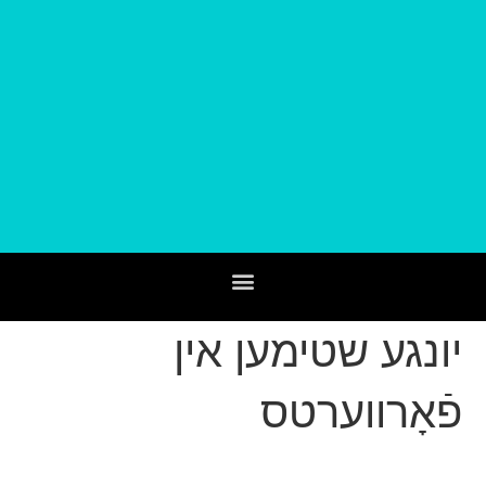
יונגע שטימען אין
פֿאָרווערטס