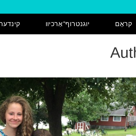
קראָם
יוגנטרוף־אַרכיװ
קינדער־
Aut