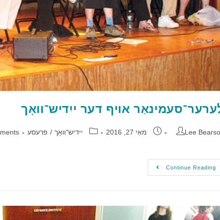
ערער־סעמינאַר אויף דער ייִדיש־וואָך
Lee Bears
מאַי 27, 2016
ייִדיש־װאָך
/
פּרעסע
ments
Continue Reading