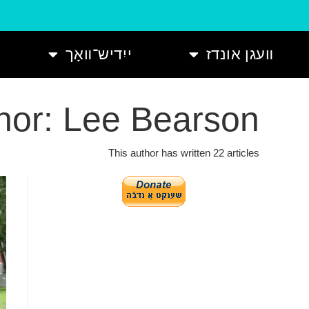
װעגן אונדז
ייִדיש־װאָך
hor:
Lee Bearson
This author has written 22 articles