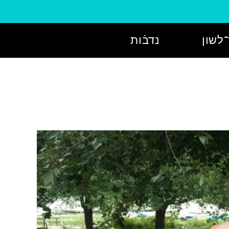
לשון
נדבֿות