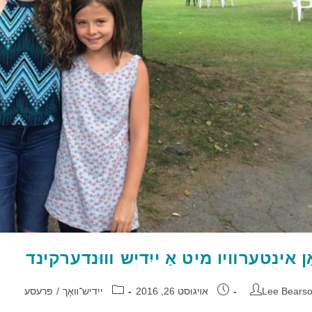
ַן אינטערװיו מיט אַ ייִדיש װוּנדערקינד
Lee Bears
אױגוסט 26, 2016
ייִדיש־װאָך
/
פּרעסע