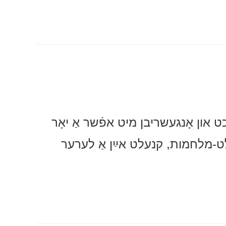
ט און אָנגעשריבן מיט אפֿשר אַ יאָר
עלט-מלחמות, קנעלט אײַן אַ לערער