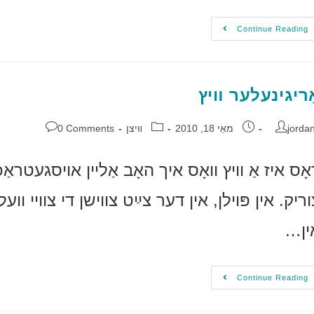
Continue Reading
ָריגינעלער װיץ
jorda
מאַי 18, 2010
װיצן
0 Comments
אָס איז אַ װיץ װאָס איך האָב אַלײן אױסגעטראַכ
וריק. אין פּױלן, אין דער צײַט צװישן די צװײ װ
ין…
Continue Reading