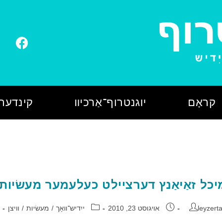
קראָם
יוגנטרוף־אַרכיװ
קינדער־
יכל זאַיאַנץ דערציילט כעלעמער מעשׂיות
leyzert
אױגוסט 23, 2010
ייִדיש־װאָך
/
מעשׂיות
/
װיצן