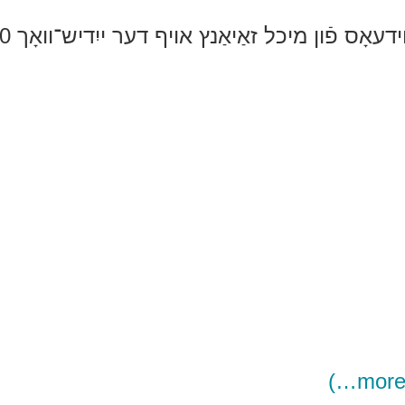
ידעאָס פֿון מיכל זאַיאַנץ אויף דער ייִדיש־וואָך 2010