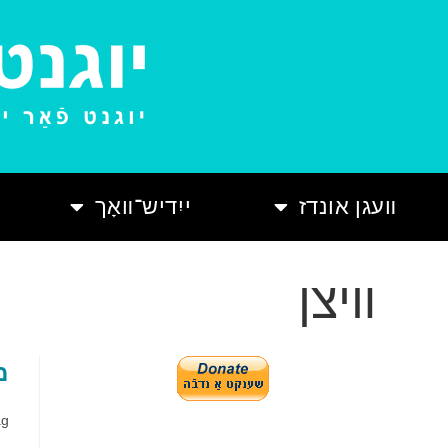
װעגן אונדז
ייִדיש־װאָך
װיצן
מ
ag