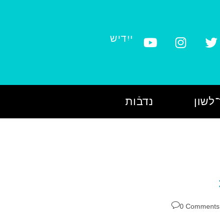
ייִדיש
לשון
נדבֿות
0 Comments